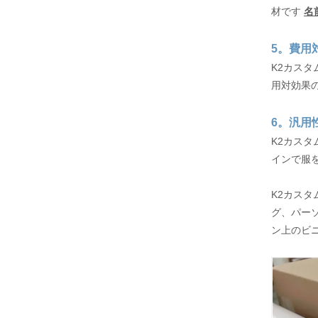
材です
名
5。費用
K2カス
用対効果
6。汎用
K2カス
インで服
K2カス
グ、パー
ン上のビ