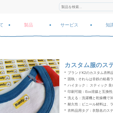
て
製品
サービス
知
カスタム服のス
ブランドK2のカスタム衣料
固執：それらは非鉄の粘着
ハイタック：
スティック
良
印刷可能：Eco溶媒と互換
洗える：洗濯機と乾燥機で3
耐久性：ビニール材料は、
衣料品用タグ：衣類名のス