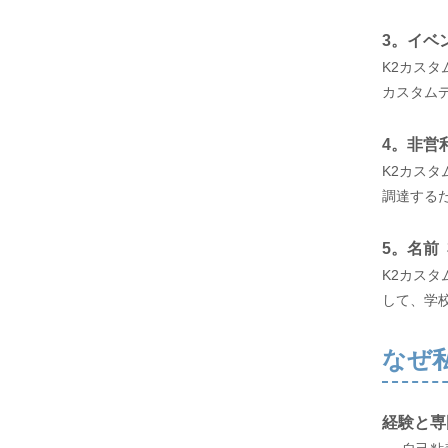
3。イベ
K2カス
カスタム
4。非営
K2カス
調達する
5。名前
K2カス
して、学
なぜ
経験と専