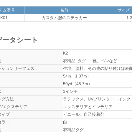
テム番号
名前
サイズ
K01
カスタム服のステッカー
1.
データシート
K2
用
衣料品 タグ、 靴、ペンなど
ーションサーフェス
生地、塗料、その他の貼り付けは表
54in（1.37m）
50yd（45.7m）
ズ
3インチ
ング方法
ラテックス、UVプリンター、インク
ア/エクステリア
エクステリアとインテリア
タイプ
ビニール、自己接着剤
カラー
白
用
衣料品タグ