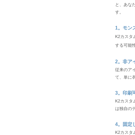
と、あな
す。
1。モン
K2カス
する可能
2。非ア
従来のア
て、単に
3。印刷
K2カス
は独自の
4。固定
K2カス