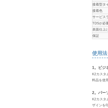
接着型タ
接着色
サービス
TDSが必
表面仕上
保証
使用法
1。ビジ
K2カス
料品を使
2。パー
K2カス
ザインを