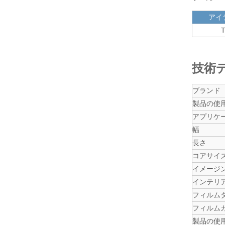
アイ
T
技術
ブランド
製品の使
アプリケ
幅
長さ
コアサイ
イメージ
インテリ
フィルム
フィルム
製品の使