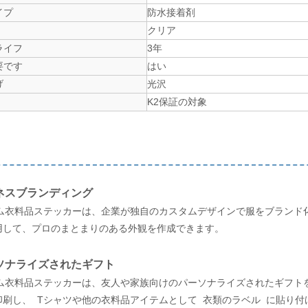
イプ
防水接着剤
クリア
ライフ
3年
要です
はい
げ
光沢
K2保証の対象
ネスブランディング
タム衣料品ステッカーは、企業が独自のカスタムデザインで服をブランド
用して、プロのまとまりのある外観を作成できます。
ソナライズされたギフト
タム衣料品ステッカーは、友人や家族向けのパーソナライズされたギフト
印刷し、
Tシャツや他の衣料品アイテムとして 衣類のラベル
に貼り付