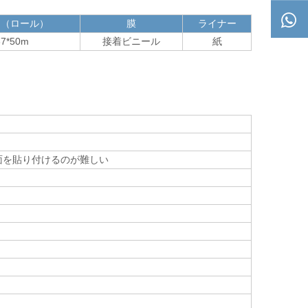
 （ロール）
膜
ライナー
37*50m
接着ビニール
紙
面を貼り付けるのが難しい