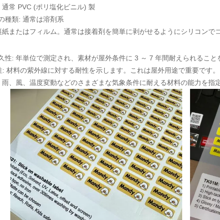
 通常 PVC (ポリ塩化ビニル) 製
の種類: 通常は溶剤系
 裏紙またはフィルム。通常は接着剤を簡単に剥がせるようにシリコンで
久性: 年単位で測定され、素材が屋外条件に 3 ～ 7 年間耐えられるこ
耐性: 材料の紫外線に対する耐性を示します。これは屋外用途で重要です。
: 雨、風、温度​​変動などのさまざまな気象条件に耐える材料の能力を指