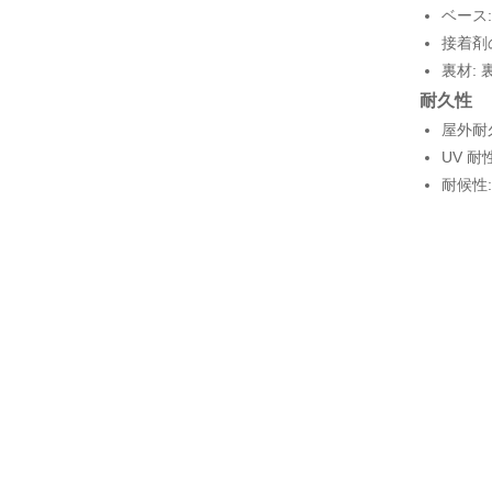
ベース:
接着剤
裏材:
耐久性
屋外耐
UV 
耐候性