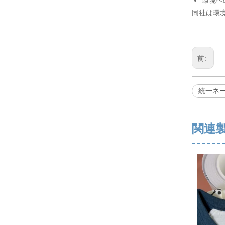
環境へ
同社は環
前:
統一ネ
関連