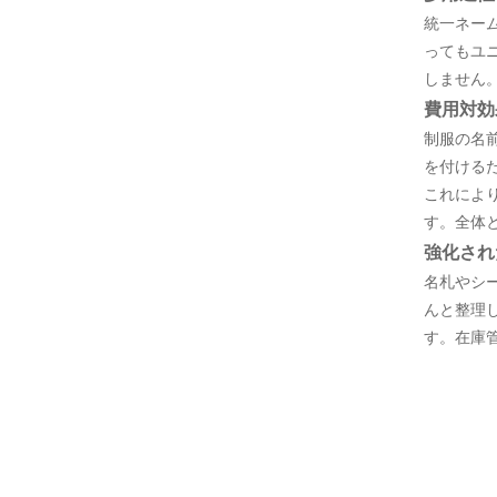
統一ネー
ってもユ
しません
費用対効
制服の名
を付ける
これによ
す。全体
強化され
名札やシ
んと整理
す。在庫