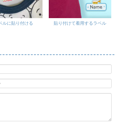
ベルに貼り付ける
貼り付けて着用するラベル
キャ