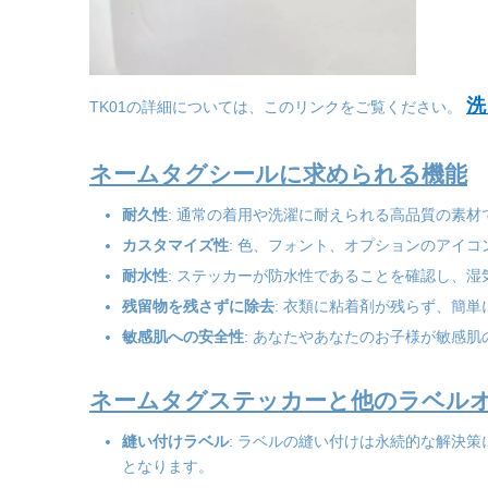
洗
TK01の詳細については、このリンクをご覧ください。
ネームタグシールに求められる機能
耐久性
: 通常の着用や洗濯に耐えられる高品質の素
カスタマイズ性
: 色、フォント、オプションのアイ
耐水性
: ステッカーが防水性であることを確認し、
残留物を残さずに除去
: 衣類に粘着剤が残らず、簡
敏感肌への安全性
: あなたやあなたのお子様が敏感
ネームタグステッカーと他のラベル
縫い付けラベル
: ラベルの縫い付けは永続的な解決
となります。