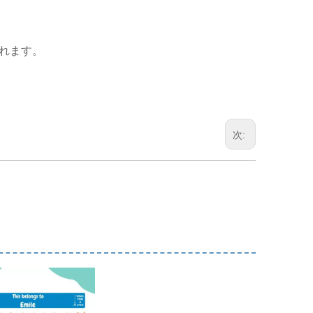
れます。
次: