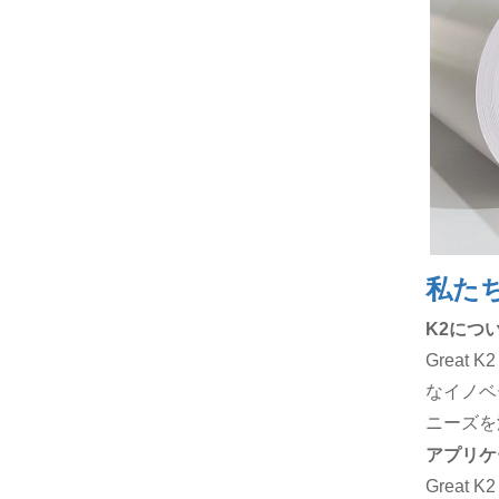
私た
K2につ
Grea
なイノベ
ニーズを
アプリケ
Grea