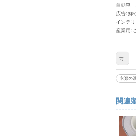
自動車：
広告: 
インテリ
産業用:
前:
衣類の
関連